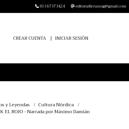
01167373424
editorialtirnanog@gmail.com
CREAR CUENTA
INICIAR SESIÓN
os y Leyendas
Cultura Nórdica
IK EL ROJO - Narrada por Máximo Damián