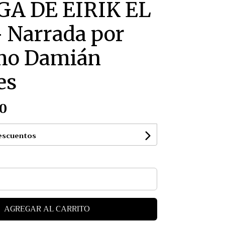
GA DE EIRIK EL
 Narrada por
o Damián
es
0
escuentos
AGREGAR AL CARRITO